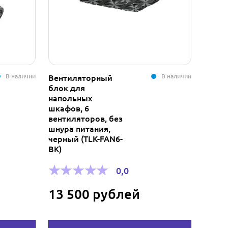
В наличии
В наличии
Вентиляторный
Контр
блок для
S822R
напольных
Sil311
шкафов, 6
0+1 P
вентиляторов, без
шнура питания,
черный (TLK-FAN6-
BK)
500
0,0
13 500 рублей