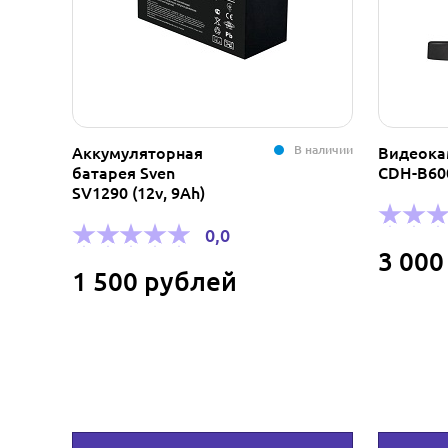
В наличии
Аккумуляторная
Видеока
батарея Sven
CDH-B600
SV1290 (12v, 9Ah)
0,0
3 000
1 500 рублей