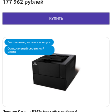
177 962
рублей
КУПИТЬ
Бесплатные доставка и запуск
Официальный сервисный
центр
Принтер Катюша P247e (pоссийская сборка)