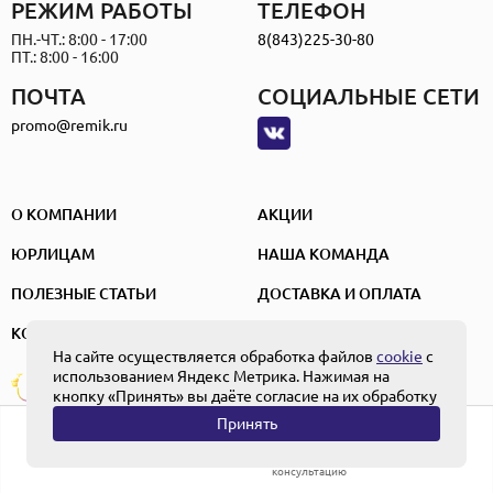
РЕЖИМ РАБОТЫ
ТЕЛЕФОН
ПН.-ЧТ.: 8:00 - 17:00
8(843)225-30-80
ПТ.: 8:00 - 16:00
ПОЧТА
СОЦИАЛЬНЫЕ СЕТИ
promo@remik.ru
О КОМПАНИИ
АКЦИИ
ЮРЛИЦАМ
НАША КОМАНДА
ПОЛЕЗНЫЕ СТАТЬИ
ДОСТАВКА И ОПЛАТА
КОНТАКТЫ
На сайте осуществляется обработка файлов
cookie
с
использованием Яндекс Метрика. Нажимая на
ПОЛЬЗОВАТЕЛЬСКОЕ СОГЛАШЕНИЕ
Создание и
ПОЛИТИКА КОНФИДЕНЦИАЛЬНОСТИ
кнопку «Принять» вы даёте согласие на их обработку
продвижение
ПОЛОЖЕНИЕ ОБ ОБРАБОТКЕ ПЕРСОНАЛЬНЫХ ДАННЫХ
Принять
0
Главная
Каталог
Получить
Корзина
консультацию