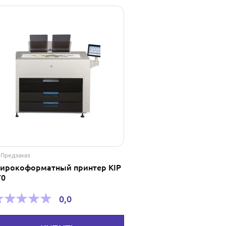
Предзаказ
ирокоформатный принтер KIP
70
0,0