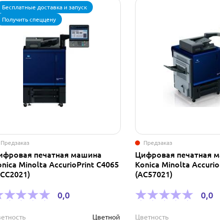
Бесплатные доставка и запуск
Получить спеццену
Предзаказ
Предзаказ
ифровая печатная машина
Цифровая печатная 
nica Minolta AccurioPrint C4065
Konica Minolta Accurio
ACC2021)
(AC57021)
0,0
0,0
етность
Цветной
Цветность