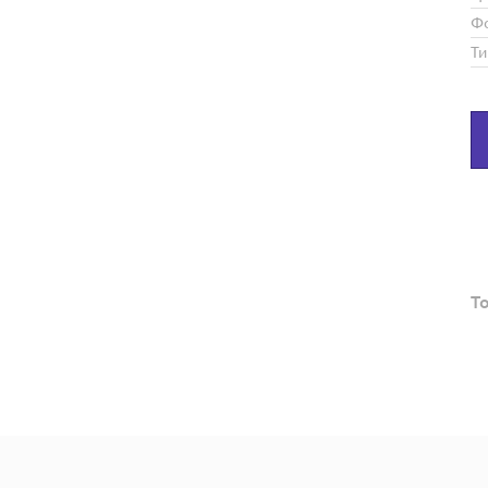
Ф
Ти
Т