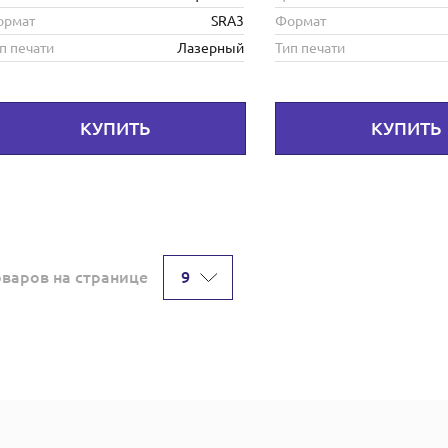
ормат
SRA3
Формат
п печати
Лазерный
Тип печати
КУПИТЬ
КУПИТЬ
9
оваров на странице