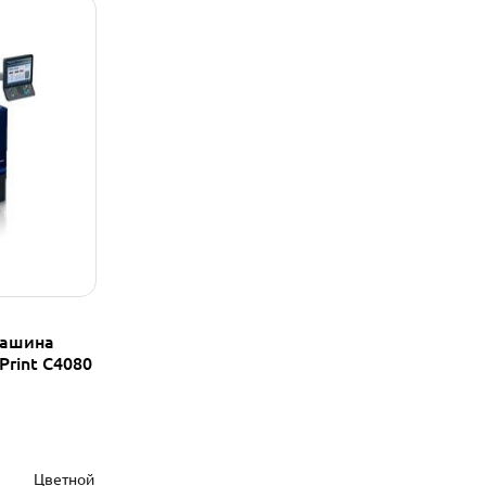
машина
Print С4080
Цветной