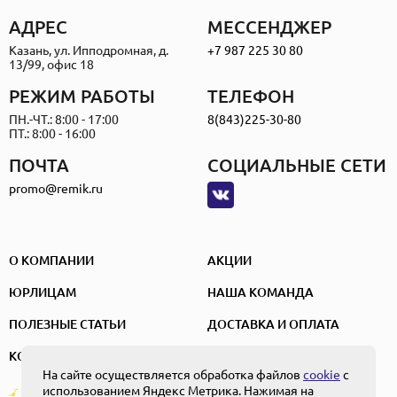
АДРЕС
МЕССЕНДЖЕР
Казань, ул. Ипподромная, д.
+7 987 225 30 80
13/99, офис 18
РЕЖИМ РАБОТЫ
ТЕЛЕФОН
ПН.-ЧТ.: 8:00 - 17:00
8(843)225-30-80
ПТ.: 8:00 - 16:00
ПОЧТА
СОЦИАЛЬНЫЕ СЕТИ
promo@remik.ru
О КОМПАНИИ
АКЦИИ
ЮРЛИЦАМ
НАША КОМАНДА
ПОЛЕЗНЫЕ СТАТЬИ
ДОСТАВКА И ОПЛАТА
КОНТАКТЫ
На сайте осуществляется обработка файлов
cookie
с
использованием Яндекс Метрика. Нажимая на
ПОЛЬЗОВАТЕЛЬСКОЕ СОГЛАШЕНИЕ
Создание и