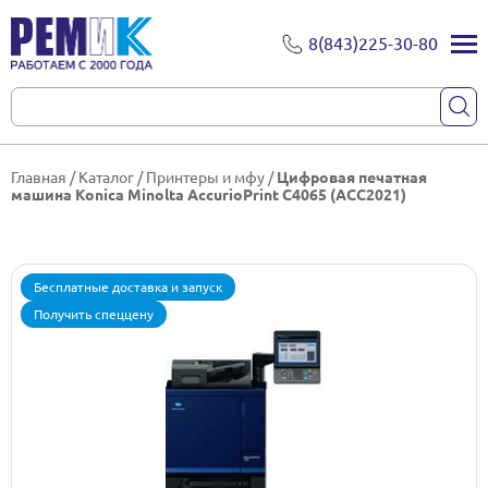
8(843)225-30-80
Главная
/
Каталог
/
Принтеры и мфу
/
Цифровая печатная
машина Konica Minolta AccurioPrint C4065 (ACC2021)
Бесплатные доставка и запуск
Получить спеццену