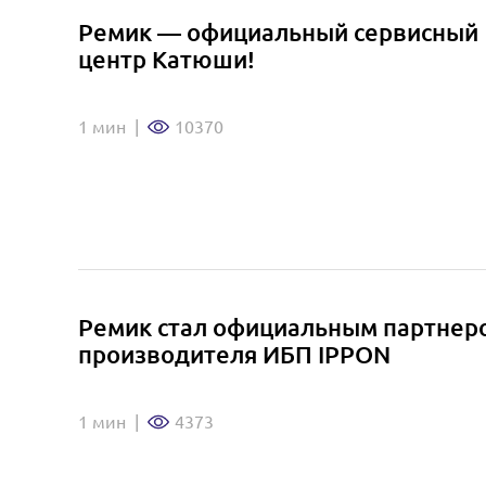
Ремик — официальный сервисный
центр Катюши!
1 мин
|
10370
Ремик стал официальным партнер
производителя ИБП IPPON
1 мин
|
4373