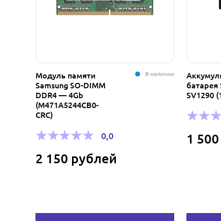
В наличии
Модуль памяти
Аккумул
Samsung SO-DIMM
батарея 
DDR4 — 4Gb
SV1290 (
(M471A5244CB0-
CRC)
0,0
1 500
2 150 рублей