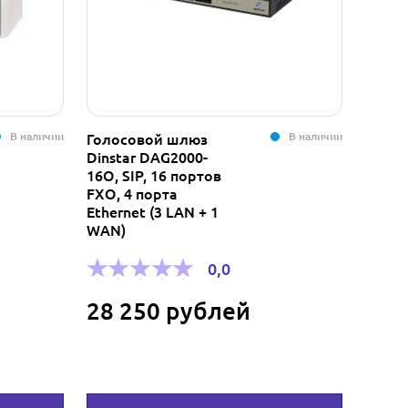
В наличии
В наличии
Голосовой шлюз
Адап
Dinstar DAG2000-
унив
16O, SIP, 16 портов
Green
FXO, 4 порта
PDE0
Ethernet (3 LAN + 1
WAN)
0,0
800
28 250 рублей