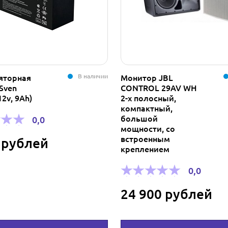
В наличии
яторная
Монитор JBL
Sven
CONTROL 29AV WH
12v, 9Ah)
2-х полосный,
компактный,
большой
0,0
мощности, со
встроенным
 рублей
креплением
0,0
24 900 рублей