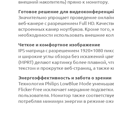
внешний накопитель) прямо к монитору.
Готовое решение для видеоконференци
Значительно упрощает проведение онлайн
веб-камере с разрешением Full HD. Качест
встроенных камер ноутбуков. Кроме того,
необходимости использовать внешние коло
Четкое и комфортное изображение
IPS-матрица с разрешением 1920×1080 пик
и широкие углы обзора без искажений цвет
(MPRT) делают картинку более плавной, что
текстом и прокрутке веб-страниц, а также
Энергоэффективность и забота о зрении
Технология Philips LowBlue Mode уменьшае
Flicker-Free исключает мерцание подсветки
пользователя. Монитор также соответству
потребляя минимум энергии в режиме ожи