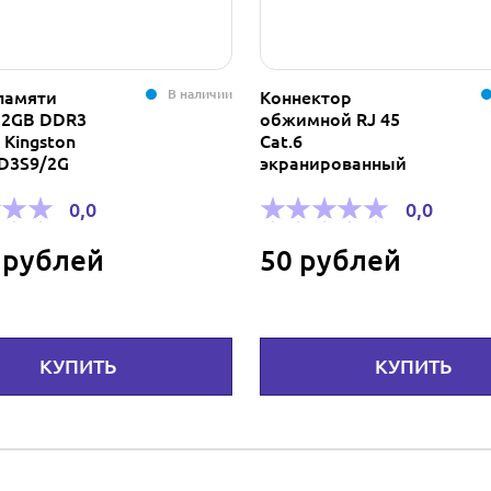
В наличии
нектор
Короб для 10
мной RJ 45
размыкаемых
6
плинтов на 100 пар
анированный
Silverlan
0,0
0,0
 рублей
1 500 рублей
КУПИТЬ
КУПИТЬ