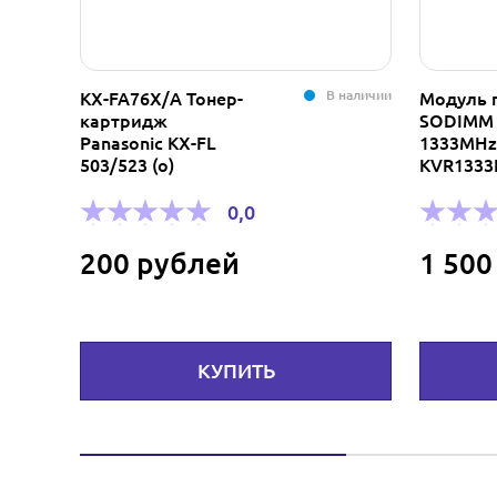
В наличии
В наличии
Модуль памяти
Кон
SODIMM 2GB DDR3
обжи
1333MHz Kingston
Cat.
KVR1333D3S9/2G
экр
0,0
1 500 рублей
50
КУПИТЬ