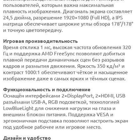
пользователей, которым важна максимальная
плавность изображения. Диагональ экрана составляет
24,5 дюйма, разрешение 1920×1080 (Full HD), а IPS
матрица обеспечивает широкие углы обзора 178°/178°
и точную цветопередачу.
Игровая производительность
Время отклика 1 мс, высокая частота обновления 320
Гц и поддержка AMD FreeSync позволяют добиться
плавной передачи динамичных сцен без разрывов
кадров и размытия движения. Яркость 350 кд/м² и
контраст 1000:1 обеспечивают чёткое и насыщенное
изображение даже в самых ярких и тёмных сценах.
Функциональность и подключение
Оснащён интерфейсами 2×DisplayPort, 2×HDMI, USB
разъёмами USB-A, RGB подсветкой, технологией
LowBlueLight для снижения нагрузки на глаза и
внешним блоком питания. Поддержка VESA и
эргономичная подставка позволяют настроить экран
под удобное рабочее или игровое место.
Дизайн и удобство