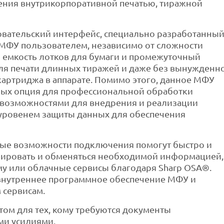
ния внутрикорпоративной печатью, тиражной
овательский интерфейс, специально разработанны
 МФУ пользователем, независимо от сложности
 емкость лотков для бумаги и промежуточный
для печати длинных тиражей и даже без вынужденн
картриджа в аппарате. Помимо этого, данное МФУ
х опция для профессиональной обработки
 возможностями для внедрения и реализации
уровенем защиты данных для обеспечения
ные возможности подключения помогут быстро и
канировать и обменяться необходимой информацией,
му или облачные сервисы благодаря Sharp OSA®.
внутреннее программное обеспечение МФУ и
 сервисам.
ом для тех, кому требуются документы
ми усилиями.