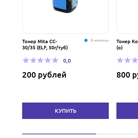
В наличии
В наличии
Тонер Konica 2223
Тон
(о)
40
12
0,0
800 рублей
2
КУПИТЬ