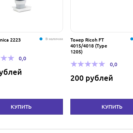
В наличии
ер Ricoh FT
Шлейф LPT от мат.
15/4018 (Type
платы на заднюю
05)
панель корпуса
0,0
0,0
00 рублей
120 рублей
КУПИТЬ
КУПИТ