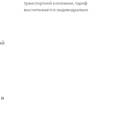
транспортной компании, тариф
высчитывается индивидуально
й
ой
 в