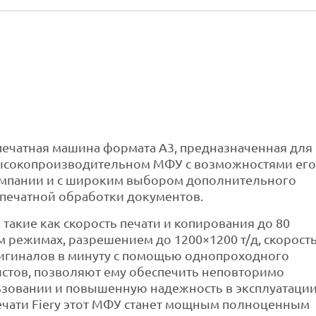
ечатная машина формата A3, предназначенная для
высокопроизводительном МФУ с возможностями его
омпании и с широким выбором дополнительного
печатной обработки документов.
такие как скорость печати и копирования до 80
 режимах, разрешением до 1200×1200 т/д, скорост
ригиналов в минуту с помощью однопроходного
истов, позволяют ему обеспечить неповторимо
льзовании и повышенную надежность в эксплуатации
ечати Fiery этот МФУ станет мощным полноценным