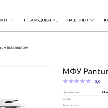
УГИ
IT ОБОРУДОВАНИЕ
НАШ ОПЫТ
Ю
ntum BM5100ADW
МФУ Pant
0,0
Цветность
Мо
Формат
Тип печати