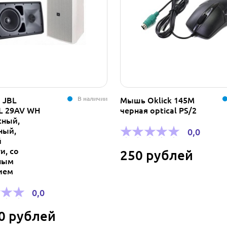
В наличии
 JBL
Мышь Oklick 145M
L 29AV WH
черная optical PS/2
сный,
ный,
0,0
й
и, со
250 рублей
ным
ием
0,0
0 рублей