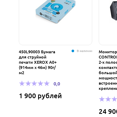
В наличии
450L90003 Бумага
Монитор
для струйной
CONTRO
печати XEROX A0+
2-х поло
(914мм х 46м) 90г/
компакт
м2
большо
мощност
встроен
0,0
креплен
1 900 рублей
24 90