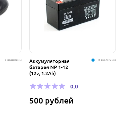
В наличии
В наличии
Аккумуляторная
Короб
батарея NP 1-12
разм
(12v, 1.2Ah)
плинт
Silver
0,0
500 рублей
1 5