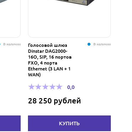
В наличии
В наличии
Голосовой шлюз
Тонер
Dinstar DAG2000-
4w/4w
16O, SIP, 16 портов
FXO, 4 порта
Ethernet (3 LAN + 1
WAN)
1 4
0,0
28 250 рублей
КУПИТЬ