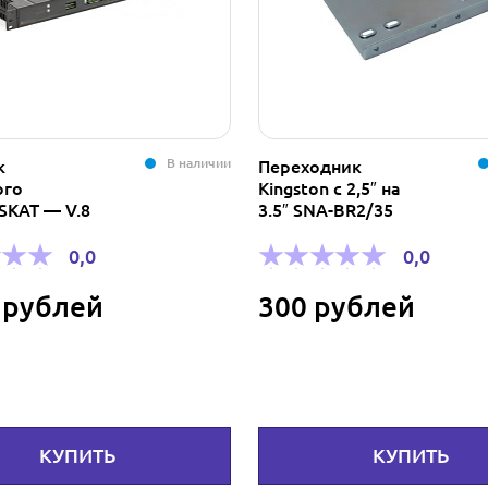
В наличии
к
Переходник
ого
Kingston с 2,5″ на
SKAT — V.8
3.5″ SNA-BR2/35
0,0
0,0
 рублей
300 рублей
КУПИТЬ
КУПИТЬ