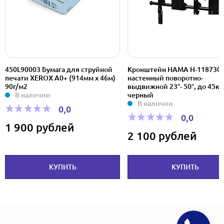
450L90003 Бумага для струйной
Кронштейн HAMA H-118730,
печати XEROX A0+ (914мм х 46м)
настенный поворотно-
90г/м2
выдвижной 23″- 50″, до 45кг,
В наличии
черный
В наличии
0,0
0,0
1 900 рублей
2 100 рублей
КУПИТЬ
КУПИТЬ