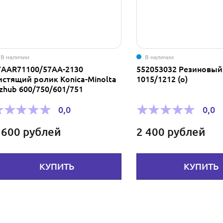
В наличии
В наличии
7AAR71100/57AA-2130
552053032 Резиновый 
истящий ролик Koniсa-Minolta
1015/1212 (о)
izhub 600/750/601/751
0,0
0,0
 600
рублей
2 400
рублей
КУПИТЬ
КУПИТЬ