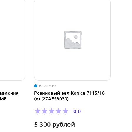
В наличии
равления
Резиновый вал Konica 7115/18
0MF
(о) (27AE53030)
0,0
5 300
рублей