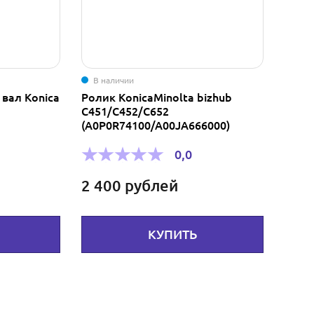
В наличии
вал Konica
Ролик KonicaMinolta bizhub
C451/C452/C652
(A0P0R74100/A00JA666000)
0,0
2 400
рублей
КУПИТЬ