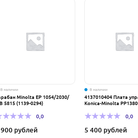
В наличии
В наличии
арабан Minolta EP 1054/2030/
4137010404 Плата уп
В 5815 (1139-0294)
Konica-Minolta PP138
0,0
0,0
 900
рублей
5 400
рублей