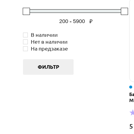
-
₽
В наличии
Нет в наличии
На предзаказе
ФИЛЬТР
Б
М
5