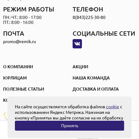
РЕЖИМ РАБОТЫ
ТЕЛЕФОН
ПН.-ЧТ.: 8:00 - 17:00
8(843)225-30-80
ПТ.: 8:00 - 16:00
ПОЧТА
СОЦИАЛЬНЫЕ СЕТИ
promo@remik.ru
О КОМПАНИИ
АКЦИИ
ЮРЛИЦАМ
НАША КОМАНДА
ПОЛЕЗНЫЕ СТАТЬИ
ДОСТАВКА И ОПЛАТА
КОНТАКТЫ
На сайте осуществляется обработка файлов
cookie
с
использованием Яндекс Метрика. Нажимая на
ПОЛЬЗОВАТЕЛЬСКОЕ СОГЛАШЕНИЕ
Создание и
ПОЛИТИКА КОНФИДЕНЦИАЛЬНОСТИ
кнопку «Принять» вы даёте согласие на их обработку
продвижение
ПОЛОЖЕНИЕ ОБ ОБРАБОТКЕ ПЕРСОНАЛЬНЫХ ДАННЫХ
Принять
0
Главная
Каталог
Получить
Корзина