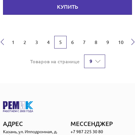
КУПИТЬ
←
1
2
3
4
5
6
7
8
9
10
9
Товаров на странице
АДРЕС
МЕССЕНДЖЕР
Казань, ул. Ипподромная, д.
+7 987 225 30 80