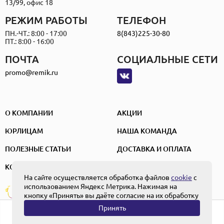
13/99, офис 18
РЕЖИМ РАБОТЫ
ТЕЛЕФОН
ПН.-ЧТ.: 8:00 - 17:00
8(843)225-30-80
ПТ.: 8:00 - 16:00
ПОЧТА
СОЦИАЛЬНЫЕ СЕТИ
promo@remik.ru
О КОМПАНИИ
АКЦИИ
ЮРЛИЦАМ
НАША КОМАНДА
ПОЛЕЗНЫЕ СТАТЬИ
ДОСТАВКА И ОПЛАТА
КОНТАКТЫ
На сайте осуществляется обработка файлов
cookie
с
использованием Яндекс Метрика. Нажимая на
ПОЛЬЗОВАТЕЛЬСКОЕ СОГЛАШЕНИЕ
Создание и
ПОЛИТИКА КОНФИДЕНЦИАЛЬНОСТИ
кнопку «Принять» вы даёте согласие на их обработку
продвижение
ПОЛОЖЕНИЕ ОБ ОБРАБОТКЕ ПЕРСОНАЛЬНЫХ ДАННЫХ
Принять
0