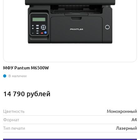
МФУ Pantum M6500W
В наличии
14 790
рублей
Цветность
Монохромный
Формат
А4
Тип печати
Лазерный