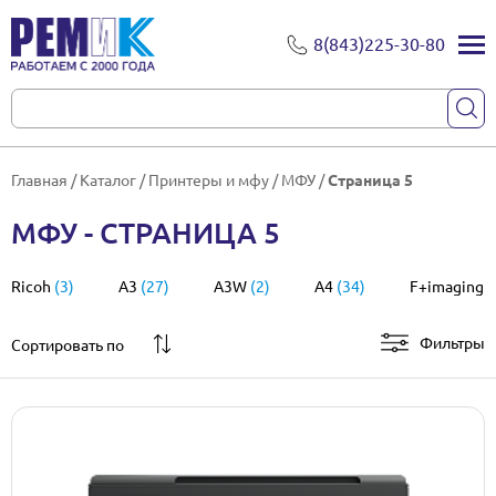
8(843)225-30-80
Главная
/
Каталог
/
Принтеры и мфу
/
МФУ
/
Страница 5
МФУ - СТРАНИЦА 5
Ricoh
(3)
A3
(27)
A3W
(2)
A4
(34)
F+imaging
(
Фильтры
Сортировать по