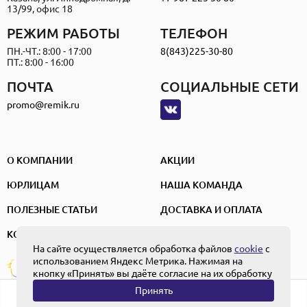
13/99, офис 18
РЕЖИМ РАБОТЫ
ТЕЛЕФОН
ПН.-ЧТ.: 8:00 - 17:00
8(843)225-30-80
ПТ.: 8:00 - 16:00
ПОЧТА
СОЦИАЛЬНЫЕ СЕТИ
promo@remik.ru
О КОМПАНИИ
АКЦИИ
ЮРЛИЦАМ
НАША КОМАНДА
ПОЛЕЗНЫЕ СТАТЬИ
ДОСТАВКА И ОПЛАТА
КОНТАКТЫ
На сайте осуществляется обработка файлов
cookie
с
использованием Яндекс Метрика. Нажимая на
ПОЛЬЗОВАТЕЛЬСКОЕ СОГЛАШЕНИЕ
Создание и
ПОЛИТИКА КОНФИДЕНЦИАЛЬНОСТИ
кнопку «Принять» вы даёте согласие на их обработку
продвижение
ПОЛОЖЕНИЕ ОБ ОБРАБОТКЕ ПЕРСОНАЛЬНЫХ ДАННЫХ
Принять
0