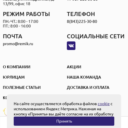
13/99, офис 18
РЕЖИМ РАБОТЫ
ТЕЛЕФОН
ПН.-ЧТ.: 8:00 - 17:00
8(843)225-30-80
ПТ.: 8:00 - 16:00
ПОЧТА
СОЦИАЛЬНЫЕ СЕТИ
promo@remik.ru
О КОМПАНИИ
АКЦИИ
ЮРЛИЦАМ
НАША КОМАНДА
ПОЛЕЗНЫЕ СТАТЬИ
ДОСТАВКА И ОПЛАТА
КОНТАКТЫ
На сайте осуществляется обработка файлов
cookie
с
использованием Яндекс Метрика. Нажимая на
ПОЛЬЗОВАТЕЛЬСКОЕ СОГЛАШЕНИЕ
Создание и
ПОЛИТИКА КОНФИДЕНЦИАЛЬНОСТИ
кнопку «Принять» вы даёте согласие на их обработку
продвижение
ПОЛОЖЕНИЕ ОБ ОБРАБОТКЕ ПЕРСОНАЛЬНЫХ ДАННЫХ
Принять
0