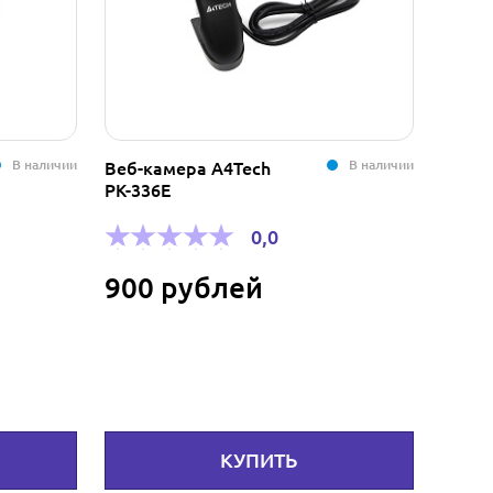
В наличии
В наличии
Веб-камера A4Tech
Тонер
PK-336E
4w/4w
0,0
900 рублей
1 4
КУПИТЬ