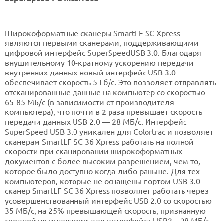
Широкоформатные сканеры SmartLF SC Xpress
являются первыми сканерами, поддерживающими
цифровой интерфейс SuperSpeedUSB 3.0. Благодаря
внушительному 10-кратному ускорению передачи
внутренних данных новый интерфейс USB 3.0
обеспечивает скорость 5 Гб/с. Это позволяет отправлять
отсканированные данные на компьютер со скоростью
65-85 МБ/с (в зависимости от производителя
компьютера), что почти в 2 раза превышает скорость
передачи данных USB 2.0 — 28 МБ/с. Интерфейс
SuperSpeed USB 3.0 уникален для Colortrac и позволяет
сканерам SmartLF SC 36 Xpress работать на полной
скорости при сканировании широкоформатных
документов с более высоким разрешением, чем то,
которое было доступно когда-либо раньше. Для тех
компьютеров, которые не оснащены портом USB 3.0
сканер SmartLF SC 36 Xpress позволяет работать через
усовершенствованный интерфейс USB 2.0 со скоростью
35 МБ/с, на 25% превышающей скорость, признанную
средней по индустрии для интерфейса USB2 – 28 МБ/с.