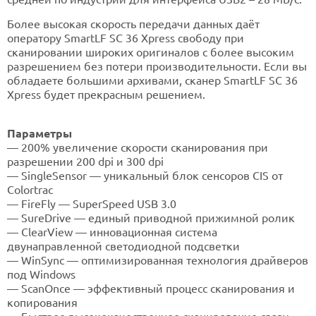
Более высокая скорость передачи данных даёт
оператору SmartLF SC 36 Xpress свободу при
сканировании широких оригиналов с более высоким
разрешением без потери производительности. Если вы
обладаете большими архивами, сканер SmartLF SC 36
Xpress будет прекрасным решением.
Параметры
— 200% увеличение скорости сканирования при
разрешении 200 dpi и 300 dpi
— SingleSensor — уникальный блок сенсоров CIS от
Colortraс
— FireFly — SuperSpeed USB 3.0
— SureDrive — единый приводной прижимной ролик
— ClearView — инновационная система
двунаправленной светодиодной подсветки
— WinSync — оптимизированная технология драйверов
под Windows
— ScanOnce — эффективный процесс сканирования и
копирования