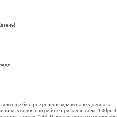
азань)
ладе
s стали ещё быстрее решать задачи повседневного
ичилась вдвое при работе с разрешением 200dpi. Э
цветном режиме (24-bit) производится со скоростью