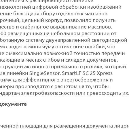
ополнением к расширяющейся линейке
технологией цифровой обработки изображений
ешение благодаря сбору отдельных массивов
прочный, цельный корпус, позволило получить
чество и стабильное выравнивание массивов.
000 размещенных на небольшом расстоянии от
аботанную систему двунаправленной светодиодной
тем сводит к минимуму оптические ошибки, что
ные с максимально возможной точностью передачи
кающие в местах сгибов и складок документов,
струкции активного прижимного ролика, который
в линейки SingleSensor. SmartLF SC 25 Xpress
ежим» для эффективного энергосбережения и
анеры производятся с расчетом на то, чтобы
ндартам электробезопасности или превосходить их
документа
иченной площади для размещения документа лицо