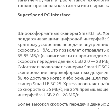
тонкие оригиналы как газеты или старые к
SuperSpeed PC Interface
Широкоформатные сканеры SmartLF SC Xpr
поддерживающими цифровой интерфейс Su
кратному ускорению передачи внутренних 
скорость 5 Гб/с. Это позволяет отправлят
65-85 МБ/с (в зависимости от производител
скорость передачи данных USB 2.0 — 28 МБ
Colortrac и позволяет сканерам SmartLF SC 
сканировании широкоформатных документо
было доступно когда-либо раньше. Для те
сканер SmartLF SC 25 Xpress позволяет ра
со скоростью 35 МБ/с, на 25% превышающе
интерфейса USB 2.0 – 28 МБ/с.
Более высокая скорость передачи данных д