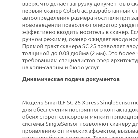
вверх, что делает загрузку документов в ск
первый сканер Colortrac, разработанный 
автоопределения размера носителя при заг
нововведения позволяют оператор увидеть,
эффективно вводить носитель в сканер. Ес
ручном режиме), сканер ожидает ввода но
Прямой тракт сканера SC 25 позволяет вв
толщиной до 0.08 дюйма (2 мм). Это более
требованиям специалистов сфер архитектур
на копи-салоны и бюро услуг.
Динамическая подача документов
Модель SmartLF SC 25 Xpress SingleSensor
для обеспечения постоянного контакта док
обеих сторон сенсоров и мягкий приводно
системы SingleSensor позволяют сканеру 
проявлению оптических эффектов, вызыва
замятием бумаги в тракте. Такая технологи