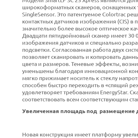
Модели SmartLF SC 25 Xpress являются д
широкоформатных сканеров, оснащенных 
SingleSensor. Это патентуемое Colortrac р
контактных датчиков изображения (CIS) в 
значительно более высокое оптическое ка
Двадцати пятидюймовый сканер имеет 30 
изображения датчиков и специально разр
подсветки. Согласованная работа двух сис
позволяет сканировать и копировать дан
цвета и размеров. Теневые эффекты, возни
уменьшены благодаря инновационной кон
мягко прижимает носитель к стеклу напроти
способен быстро переходить в «спящий р
удовлетворяет требованиям EnergyStar. Ск
соответствовать всем соответствующим ста
Увеличенная площадь под размещение 
Новая конструкция имеет платформу увел