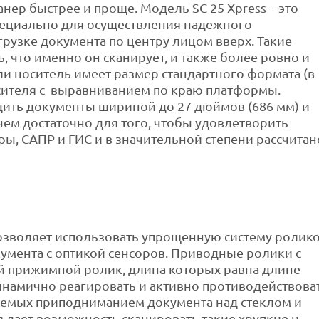
анер быстрее и проще. Модель SC 25 Xpress – это
специально для осуществления надежного
рузке документа по центру лицом вверх. Такие
 что именно он сканирует, и также более ровно и
ли носитель имеет размер стандартного формата (в
сителя с выравниванием по краю платформы.
одить документы шириной до 27 дюймов (686 мм) и
 чем достаточно для того, чтобы удовлетворить
ы, САПР и ГИС и в значительной степени рассчитан
позволяет использовать упрощенную систему ролик
умента с оптикой сенсоров. Приводные ролики с
й прижимной ролик, длина которых равна длине
динамично реагировать и активно противодействова
емых приподниманием документа над стеклом и
я дает возможность сканировать такие хрупкие и