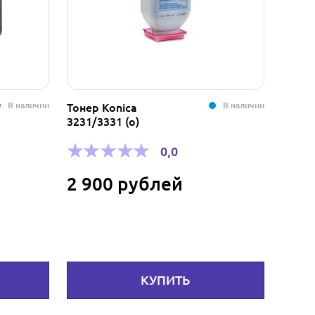
В наличии
В наличии
Тонер Konica
Мышь 
3231/3331 (о)
черна
0,0
2 900 рублей
250
КУПИТЬ