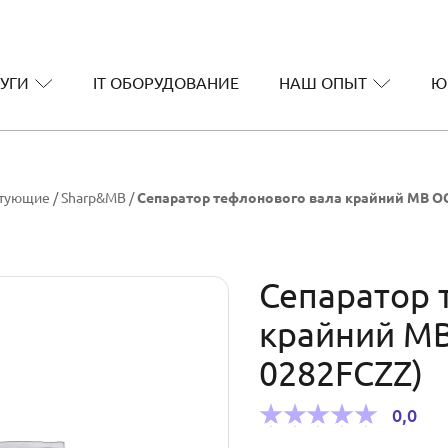
УГИ
IT ОБОРУДОВАНИЕ
НАШ ОПЫТ
Ю
ктующие
/
Sharp&MB
/
Сепаратор тефлонового вала крайний МВ ОС
Сепаратор 
крайний МВ
0282FCZZ)
0,0