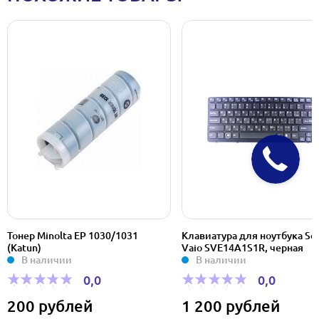
Клавиатура для ноутбука Sony
Тонер Konica Minolta B
Vaio SVE14A1S1R, черная
C6000/C7000 (TN-616Y
В наличии
желтый (41.8K)
В наличии
0,0
0,0
1 200 рублей