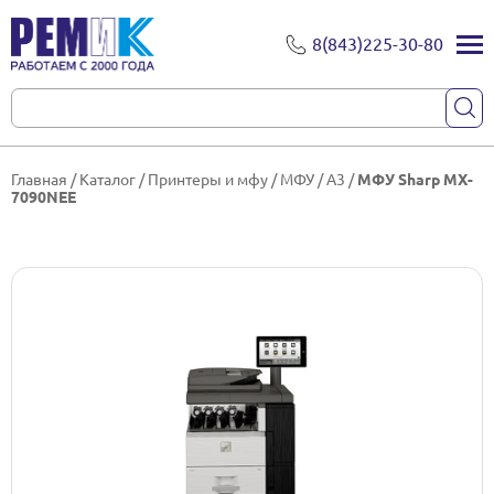
8(843)225-30-80
Главная
/
Каталог
/
Принтеры и мфу
/
МФУ
/
A3
/
МФУ Sharp MX-
7090NEE