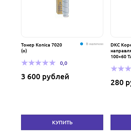
В наличии
Тонер Konica 7020
DKC Кор
(о)
направ
100×60 T
0,0
3 600 рублей
280 
КУПИТЬ