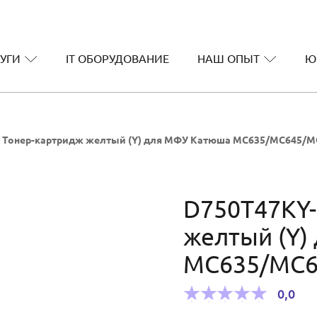
УГИ
IT ОБОРУДОВАНИЕ
НАШ ОПЫТ
Ю
 Тонер-картридж желтый (Y) для МФУ Катюша MC635/MC645/MC6
D750T47KY-
желтый (Y)
MC635/MC64
0,0