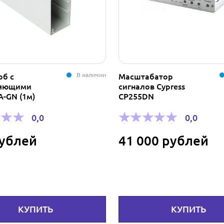
В наличии
об с
Масштабатор
ляющими
сигналов Cypress
A-GN (1м)
CP255DN
0,0
0,0
рублей
41 000 рублей
КУПИТЬ
КУПИТЬ