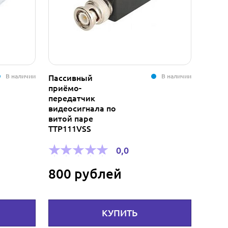
В наличии
В наличии
Пассивный
Тонер
приёмо-
400ex
передатчик
Type 
видеосигнала по
витой паре
TTP111VSS
1 8
0,0
800 рублей
КУПИТЬ