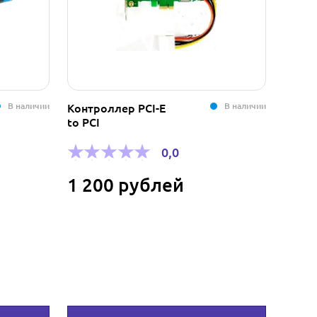
В наличии
В наличии
Контроллер PCI-E
Тонер
to PCI
чёрны
MP
3500/
0,0
(8420
1 200 рублей
6 7