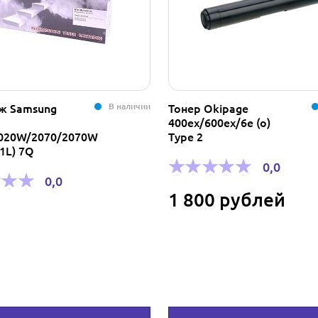
В наличии
ж Samsung
Тонер Okipage
400ex/600ex/6e (о)
020W/2070/2070W
Type 2
1L) 7Q
0,0
0,0
1 800 рублей