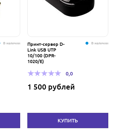
В наличии
В наличии
Принт-сервер D-
Кабел
Link USB UTP
RG-59
10/100 (DPR-
CU+2х
1020/E)
комб
черн
0,0
1 500 рублей
16 
КУПИТЬ