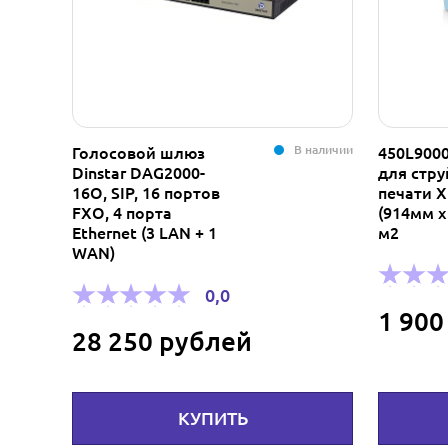
В наличии
Голосовой шлюз
450L900
Dinstar DAG2000-
для стр
16O, SIP, 16 портов
печати 
FXO, 4 порта
(914мм х
Ethernet (3 LAN + 1
м2
WAN)
0,0
1 900
28 250 рублей
КУПИТЬ