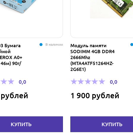
В наличии
03 Бумага
Модуль памяти
уйной
SODIMM 4GB DDR4
XEROX A0+
2666Mhz
 46м) 90г/
(MTA4ATF51264HZ-
2G6E1)
0,0
0,0
 рублей
1 900 рублей
КУПИТЬ
КУПИТЬ