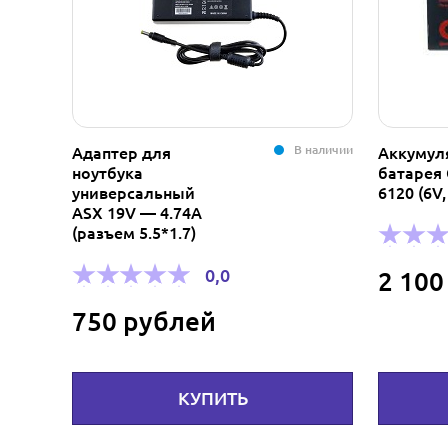
В наличии
Адаптер для
Аккумул
ноутбука
батарея
универсальный
6120 (6V,
ASX 19V — 4.74A
(разъем 5.5*1.7)
0,0
2 100
750 рублей
КУПИТЬ