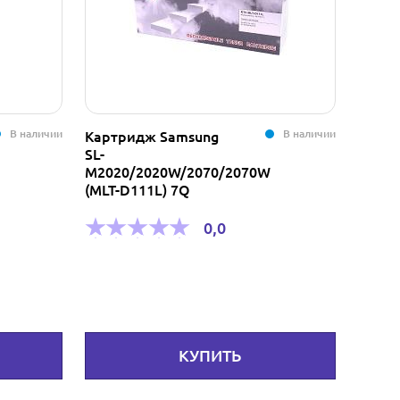
В наличии
В наличии
Картридж Samsung
Контр
SL-
S822R
M2020/2020W/2070/2070W
Sil311
(MLT-D111L) 7Q
0+1 P
0,0
500
КУПИТЬ