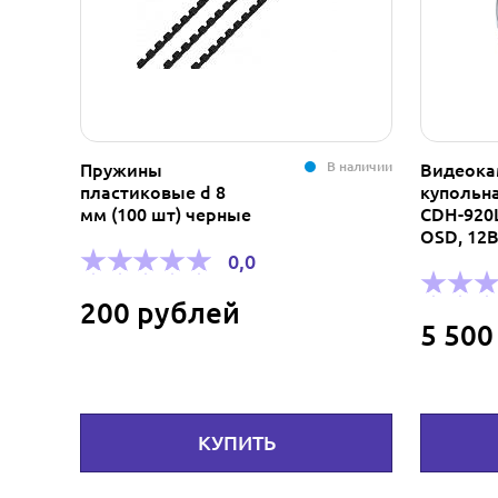
В наличии
Пружины
Видеока
пластиковые d 8
купольна
мм (100 шт) черные
CDH-920L
OSD, 12
0,0
200 рублей
5 500
КУПИТЬ