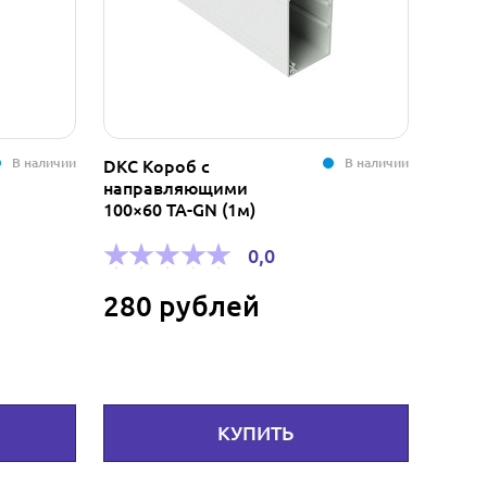
В наличии
В наличии
DKC Короб с
Чехол
направляющими
THZ15
100×60 TA-GN (1м)
черн
0,0
280 рублей
1 3
КУПИТЬ