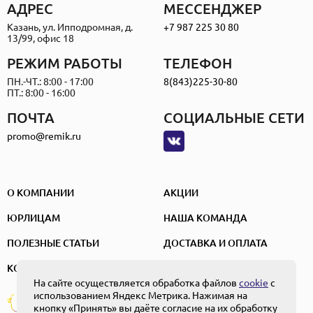
АДРЕС
МЕССЕНДЖЕР
Казань, ул. Ипподромная, д.
+7 987 225 30 80
13/99, офис 18
РЕЖИМ РАБОТЫ
ТЕЛЕФОН
ПН.-ЧТ.: 8:00 - 17:00
8(843)225-30-80
ПТ.: 8:00 - 16:00
ПОЧТА
СОЦИАЛЬНЫЕ СЕТИ
promo@remik.ru
О КОМПАНИИ
АКЦИИ
ЮРЛИЦАМ
НАША КОМАНДА
ПОЛЕЗНЫЕ СТАТЬИ
ДОСТАВКА И ОПЛАТА
КОНТАКТЫ
На сайте осуществляется обработка файлов
cookie
с
использованием Яндекс Метрика. Нажимая на
ПОЛЬЗОВАТЕЛЬСКОЕ СОГЛАШЕНИЕ
Создание и
ПОЛИТИКА КОНФИДЕНЦИАЛЬНОСТИ
кнопку «Принять» вы даёте согласие на их обработку
продвижение
ПОЛОЖЕНИЕ ОБ ОБРАБОТКЕ ПЕРСОНАЛЬНЫХ ДАННЫХ