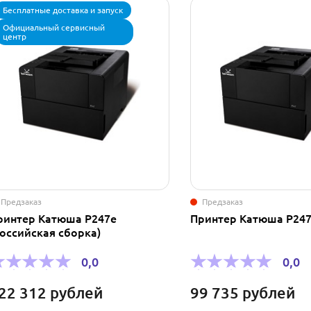
Бесплатные доставка и запуск
Официальный сервисный
центр
Предзаказ
Предзаказ
ринтер Катюша P247e
Принтер Катюша P24
pоссийская сборка)
0,0
0,0
22 312
рублей
99 735
рублей