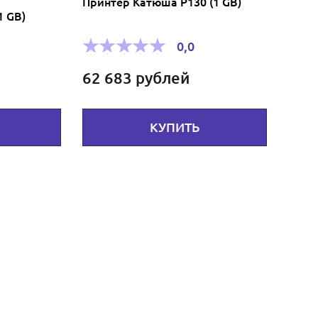
3
Принтер Катюша Р130 (1 GB)
1 GB)
0,0
62 683
рублей
КУПИТЬ