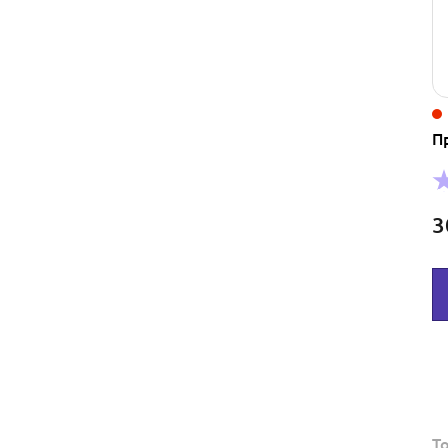
П
3
Т