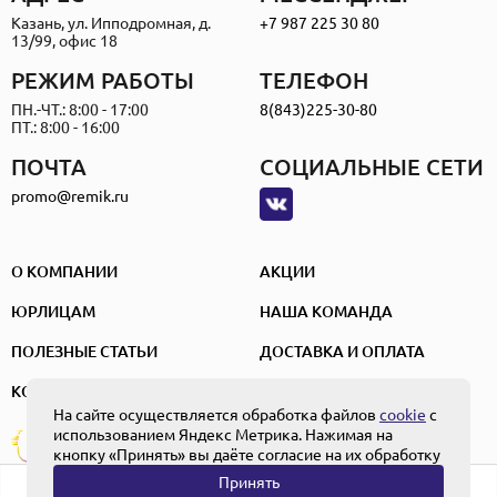
Казань, ул. Ипподромная, д.
+7 987 225 30 80
13/99, офис 18
РЕЖИМ РАБОТЫ
ТЕЛЕФОН
ПН.-ЧТ.: 8:00 - 17:00
8(843)225-30-80
ПТ.: 8:00 - 16:00
ПОЧТА
СОЦИАЛЬНЫЕ СЕТИ
promo@remik.ru
О КОМПАНИИ
АКЦИИ
ЮРЛИЦАМ
НАША КОМАНДА
ПОЛЕЗНЫЕ СТАТЬИ
ДОСТАВКА И ОПЛАТА
КОНТАКТЫ
На сайте осуществляется обработка файлов
cookie
с
использованием Яндекс Метрика. Нажимая на
ПОЛЬЗОВАТЕЛЬСКОЕ СОГЛАШЕНИЕ
Создание и
ПОЛИТИКА КОНФИДЕНЦИАЛЬНОСТИ
кнопку «Принять» вы даёте согласие на их обработку
продвижение
ПОЛОЖЕНИЕ ОБ ОБРАБОТКЕ ПЕРСОНАЛЬНЫХ ДАННЫХ
Принять
0